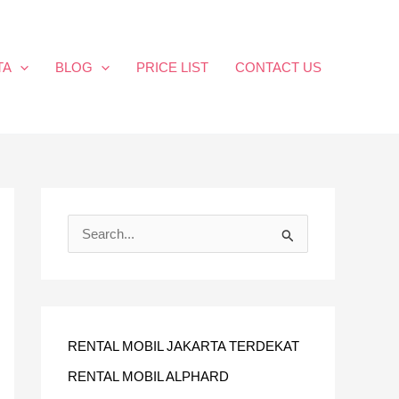
TA
BLOG
PRICE LIST
CONTACT US
C
A
R
I
U
RENTAL MOBIL JAKARTA TERDEKAT
N
RENTAL MOBIL ALPHARD
T