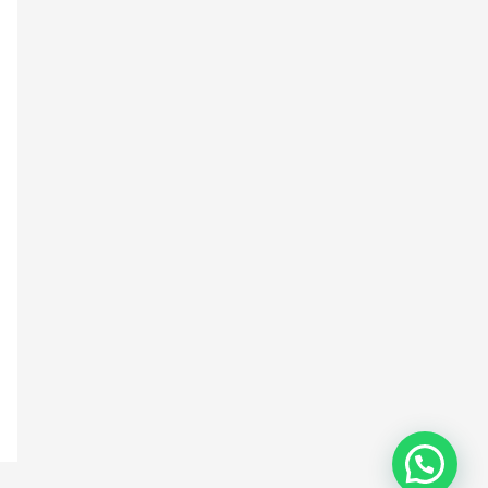
💬 Need Help?