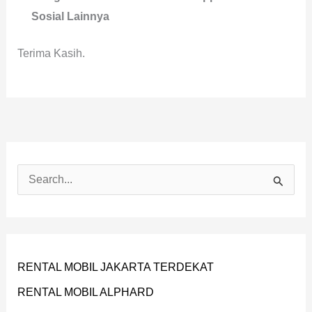
Sosial Lainnya
Terima Kasih.
C
A
R
I
RENTAL MOBIL JAKARTA TERDEKAT
U
RENTAL MOBIL ALPHARD
N