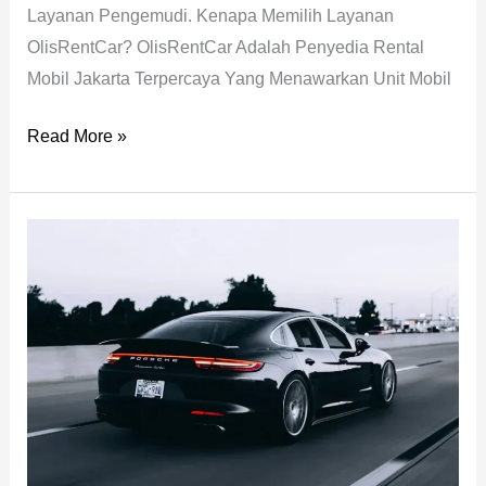
Layanan Pengemudi. Kenapa Memilih Layanan
OlisRentCar? OlisRentCar Adalah Penyedia Rental
Mobil Jakarta Terpercaya Yang Menawarkan Unit Mobil
Read More »
Rekomendasi
Rental
Mobil
Di
Mampang
Prapatan:
Pilihan
Armada
Terlengkap