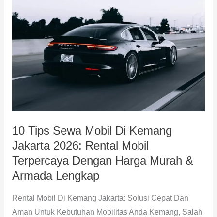
Tips
Sewa
Mobil
Di
Kemang
Jakarta
2026:
Rental
Mobil
10 Tips Sewa Mobil Di Kemang
Terpercaya
Jakarta 2026: Rental Mobil
Dengan
Harga
Terpercaya Dengan Harga Murah &
Murah
Armada Lengkap
&
Rental Mobil Di Kemang Jakarta: Solusi Cepat Dan
Armada
Aman Untuk Kebutuhan Mobilitas Anda Kemang, Salah
Lengkap