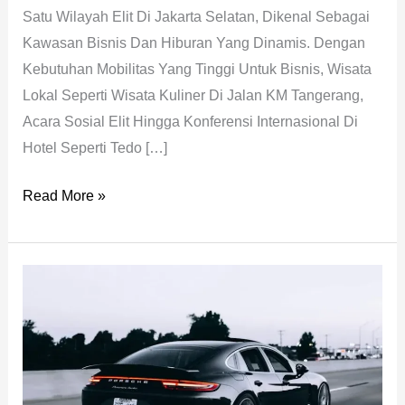
Satu Wilayah Elit Di Jakarta Selatan, Dikenal Sebagai
Kawasan Bisnis Dan Hiburan Yang Dinamis. Dengan
Kebutuhan Mobilitas Yang Tinggi Untuk Bisnis, Wisata
Lokal Seperti Wisata Kuliner Di Jalan KM Tangerang,
Acara Sosial Elit Hingga Konferensi Internasional Di
Hotel Seperti Tedo […]
Read More »
Rekomendasi
Panduan
Sewa
Mobil
Lepas