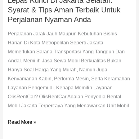
Lepas Kunci Di Jakarta Selatan:
Aman
Syarat & Tips Aman Terbaik Untuk
Terbaik
Perjalanan Nyaman Anda
Untuk
Perjalanan Jarak Jauh Maupun Kebutuhan Bisnis
Perjalanan
Harian Di Kota Metropolitan Seperti Jakarta
Nyaman
Memerlukan Sarana Transportasi Yang Tangguh Dan
Anda
Andal. Memilih Jasa Sewa Mobil Berkualitas Bukan
Hanya Soal Harga Yang Murah, Namun Juga
Kenyamanan Kabin, Performa Mesin, Serta Keramahan
Layanan Pengemudi. Kenapa Memilih Layanan
OlisRentCar? OlisRentCar Adalah Penyedia Rental
Mobil Jakarta Terpercaya Yang Menawarkan Unit Mobil
Read More »