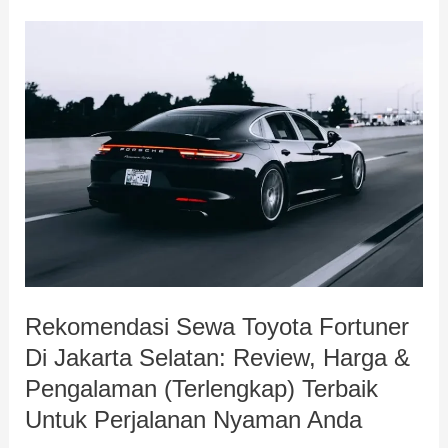
Rekomendasi
Sewa
Toyota
Fortuner
Di
Jakarta
Selatan:
Review,
Harga
&
Rekomendasi Sewa Toyota Fortuner
Pengalaman
Di Jakarta Selatan: Review, Harga &
(Terlengkap)
Terbaik
Pengalaman (Terlengkap) Terbaik
Untuk
Untuk Perjalanan Nyaman Anda
Perjalanan