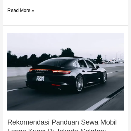
Read More »
Rekomendasi
Panduan
Sewa
Mobil
Lepas
Kunci
Di
Jakarta
Selatan:
Syarat
Rekomendasi Panduan Sewa Mobil
&
Tips