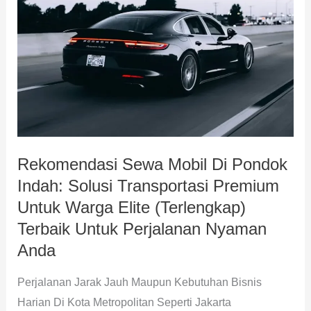
Mobil
Di
Pondok
Indah:
Solusi
Transportasi
Premium
Untuk
Rekomendasi Sewa Mobil Di Pondok
Warga
Indah: Solusi Transportasi Premium
Elite
(Terlengkap)
Untuk Warga Elite (Terlengkap)
Terbaik
Terbaik Untuk Perjalanan Nyaman
Untuk
Anda
Perjalanan
Perjalanan Jarak Jauh Maupun Kebutuhan Bisnis
Nyaman
Harian Di Kota Metropolitan Seperti Jakarta
Anda