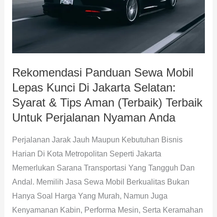
Kunci
Di
Jakarta
Selatan:
Syarat
Rekomendasi Panduan Sewa Mobil
&
Lepas Kunci Di Jakarta Selatan:
Tips
Aman
Syarat & Tips Aman (Terbaik) Terbaik
(Terbaik)
Untuk Perjalanan Nyaman Anda
Terbaik
Perjalanan Jarak Jauh Maupun Kebutuhan Bisnis
Untuk
Harian Di Kota Metropolitan Seperti Jakarta
Perjalanan
Memerlukan Sarana Transportasi Yang Tangguh Dan
Nyaman
Andal. Memilih Jasa Sewa Mobil Berkualitas Bukan
Anda
Hanya Soal Harga Yang Murah, Namun Juga
Kenyamanan Kabin, Performa Mesin, Serta Keramahan