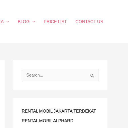
TA
BLOG
PRICE LIST
CONTACT US
C
A
R
I
U
RENTAL MOBIL JAKARTA TERDEKAT
N
RENTAL MOBIL ALPHARD
T