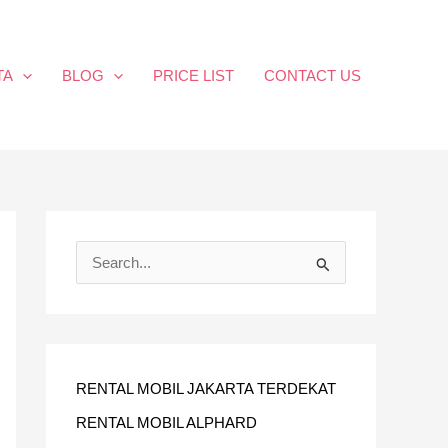
TA
BLOG
PRICE LIST
CONTACT US
C
A
R
I
U
RENTAL MOBIL JAKARTA TERDEKAT
N
RENTAL MOBIL ALPHARD
T