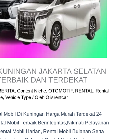
 KUNINGAN JAKARTA SELATAN
TERBAIK DAN TERDEKAT
BERITA
,
Content Niche
,
OTOMOTIF
,
RENTAL
,
Rental
se
,
Vehicle Type
/ Oleh
Olisrentcar
al Mobil Di Kuningan Harga Murah Terdekat 24
al Mobil Terbaik Berintegritas,nikmati Pelayanan
ntal Mobil Harian, Rental Mobil Bulanan Serta