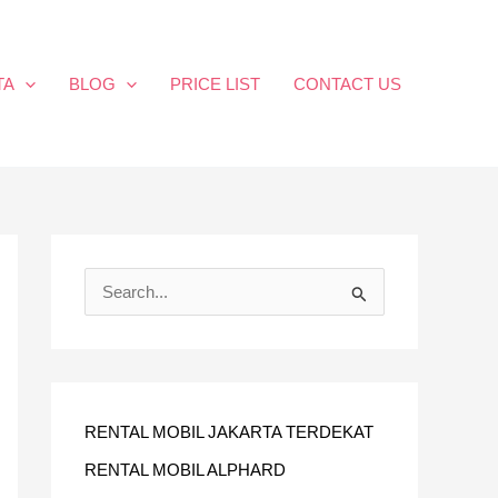
TA
BLOG
PRICE LIST
CONTACT US
C
A
R
I
U
RENTAL MOBIL JAKARTA TERDEKAT
N
RENTAL MOBIL ALPHARD
T