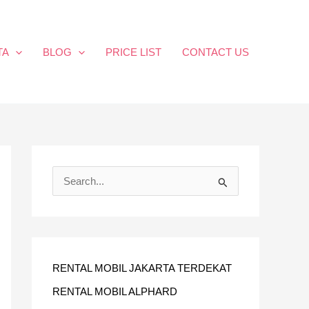
TA
BLOG
PRICE LIST
CONTACT US
C
A
R
I
U
RENTAL MOBIL JAKARTA TERDEKAT
N
RENTAL MOBIL ALPHARD
T