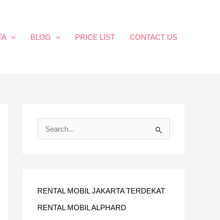
TA
BLOG
PRICE LIST
CONTACT US
C
A
R
I
U
RENTAL MOBIL JAKARTA TERDEKAT
N
RENTAL MOBIL ALPHARD
T